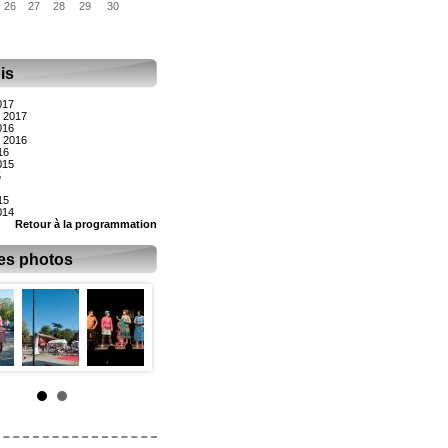
26
27
28
29
30
is
017
 2017
016
 2016
16
015
5
15
014
Retour à la programmation
es photos