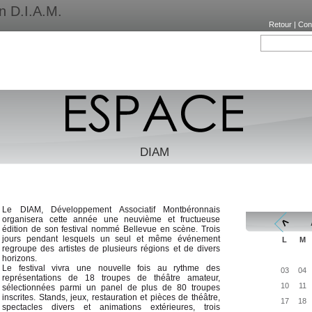
on D.I.A.M.
Retour
|
Con
DIAM
Le DIAM, Développement Associatif Montbéronnais
organisera cette année une neuvième et fructueuse
<
édition de son festival nommé Bellevue en scène. Trois
jours pendant lesquels un seul et même événement
L
M
regroupe des artistes de plusieurs régions et de divers
horizons.
Le festival vivra une nouvelle fois au rythme des
03
04
représentations de 18 troupes de théâtre amateur,
10
11
sélectionnées parmi un panel de plus de 80 troupes
inscrites. Stands, jeux, restauration et pièces de théâtre,
17
18
spectacles divers et animations extérieures, trois