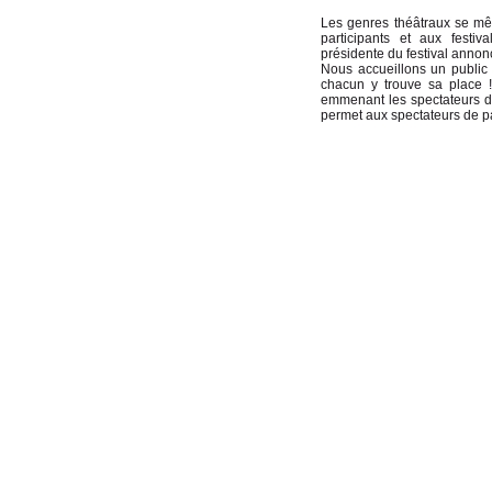
Les genres théâtraux se mêle
participants et aux fest
présidente du festival annon
Nous accueillons un public t
chacun y trouve sa place 
emmenant les spectateurs d
permet aux spectateurs de p