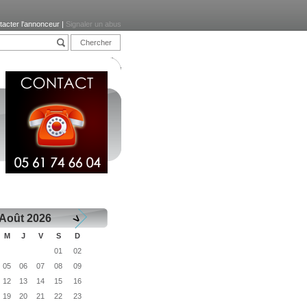
tacter l'annonceur
|
Signaler un abus
>
Août 2026
M
J
V
S
D
01
02
05
06
07
08
09
12
13
14
15
16
19
20
21
22
23